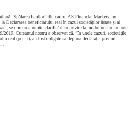
ntinuă ”Spălarea banilor” din cadrul AS Financial Markets, un
 la Declararea beneficiarului real în cazul societăților listate și al
exact, se doreau anumite clarificări cu privire la modul în care trebuie
129/2019. Cursantul nostru a observat că, ”în unele cazuri, societățile
rului real (pct. 1), au fost obligate să depună declarația privind
 –…