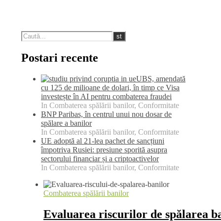
Postari recente
UBS, amendată
cu 125 de milioane de dolari, în timp ce Visa
investește în AI pentru combaterea fraudei
In Combaterea spălării banilor, Conformitate
BNP Paribas, în centrul unui nou dosar de
spălare a banilor
In Combaterea spălării banilor, Conformitate
UE adoptă al 21-lea pachet de sancțiuni
împotriva Rusiei: presiune sporită asupra
sectorului financiar și a criptoactivelor
In Combaterea spălării banilor, Conformitate
Combaterea spălării banilor
Evaluarea riscurilor de spălarea ban