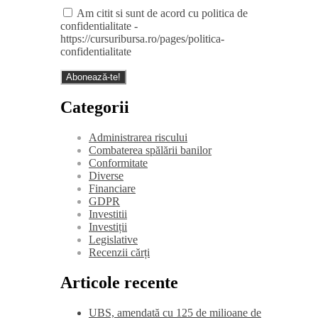
Am citit si sunt de acord cu politica de
confidentialitate -
https://cursuribursa.ro/pages/politica-
confidentialitate
Categorii
Administrarea riscului
Combaterea spălării banilor
Conformitate
Diverse
Financiare
GDPR
Investitii
Investiții
Legislative
Recenzii cărți
Articole recente
UBS, amendată cu 125 de milioane de