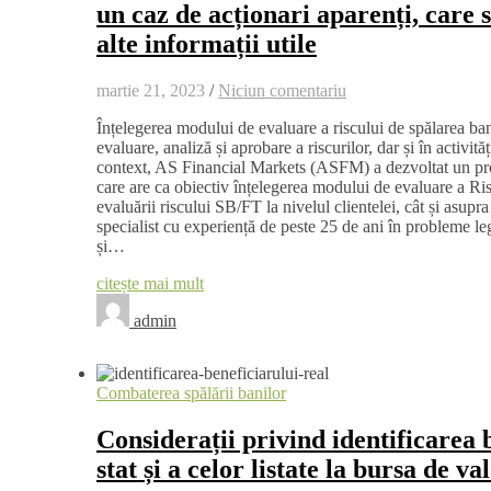
un caz de acționari aparenți, care s
alte informații utile
martie 21, 2023
/
Niciun comentariu
Înțelegerea modului de evaluare a riscului de spălarea bani
evaluare, analiză și aprobare a riscurilor, dar și în activită
context, AS Financial Markets (ASFM) a dezvoltat un pro
care are ca obiectiv înțelegerea modului de evaluare a Ris
evaluării riscului SB/FT la nivelul clientelei, cât și asupr
specialist cu experiență de peste 25 de ani în probleme leg
și…
citește mai mult
admin
Combaterea spălării banilor
Considerații privind identificarea 
stat și a celor listate la bursa de va