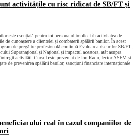
unt activitățile cu risc ridicat de SB/FT și
lor este esențială pentru tot personalul implicat în activitatea de
țile de cunoaștere a clientelei și combaterii spălării banilor. În acest
gram de pregătire profesională continuă Evaluarea riscurilor SB/FT ,
cului Supranațional și Național și impactul acestora, atât asupra
a întregii activități. Cursul este prezentat de Ion Radu, lector ASFM și
ate de prevenirea spălării banilor, sancțiuni financiare internaționale
beneficiarului real în cazul companiilor de
lori