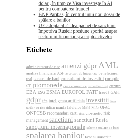
dolari, în timp ce Visa investește în AI
pentru combaterea fraudei
BNP Paribas, în centrul unui nou dosar de
spălare a banilor
UE adoptă al 21-lea pachet de sancțiuni
împotriva Rusiei: presiune sporită asupra
sectorului financiar și a criptoactivelor
Etichete
AML
amenzi gdpr
administrator de risc
analiza financiara
ASF
beneficiarul
avertizor de integritate
consultant de investitii
carausi de bani
coruptie
real
criptomonede
cursuri
crize economice
crowdfunding
ESMA
EUROPOL
FATF
EBA
ESG
fraudă
GAFI
gdpr
investitii
inteligenta artificiala
ifrs
lista
mania lalelelor
OFAC
tarilor cu risc ridicat
Mifid
Mifir
ONPCSB
recomandari carti
risk
risc cibernetic
sanctiuni
sanctiuni Rusia
management
sancțiuni internaționale
scheme spalare de bani
spalarea banilor
taxe si impozite