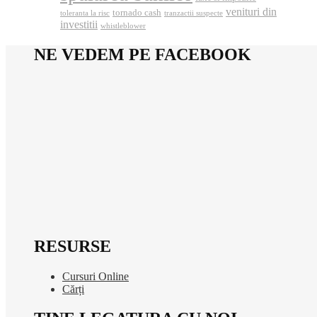
venituri din
tornado cash
toleranta la risc
tranzactii suspecte
investitii
whistleblower
NE VEDEM PE FACEBOOK
RESURSE
Cursuri Online
Cărți