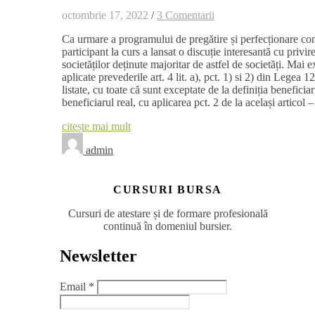
octombrie 17, 2022
/
3 Comentarii
Ca urmare a programului de pregătire și perfecționare co
participant la curs a lansat o discuție interesantă cu privire
societăților deținute majoritar de astfel de societăți. Mai 
aplicate prevederile art. 4 lit. a), pct. 1) si 2) din Legea 
listate, cu toate că sunt exceptate de la definiția beneficia
beneficiarul real, cu aplicarea pct. 2 de la același articol
citește mai mult
admin
CURSURI BURSA
Cursuri de atestare și de formare profesională
continuă în domeniul bursier.
Newsletter
Email
*