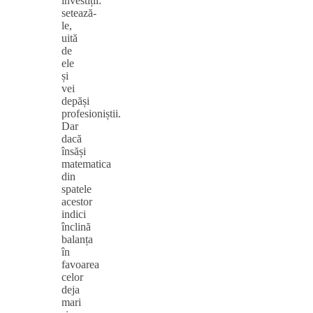
investiții:
setează-
le,
uită
de
ele
și
vei
depăși
profesioniștii.
Dar
dacă
însăși
matematica
din
spatele
acestor
indici
înclină
balanța
în
favoarea
celor
deja
mari