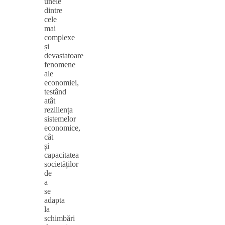
unele
dintre
cele
mai
complexe
și
devastatoare
fenomene
ale
economiei,
testând
atât
reziliența
sistemelor
economice,
cât
și
capacitatea
societăților
de
a
se
adapta
la
schimbări