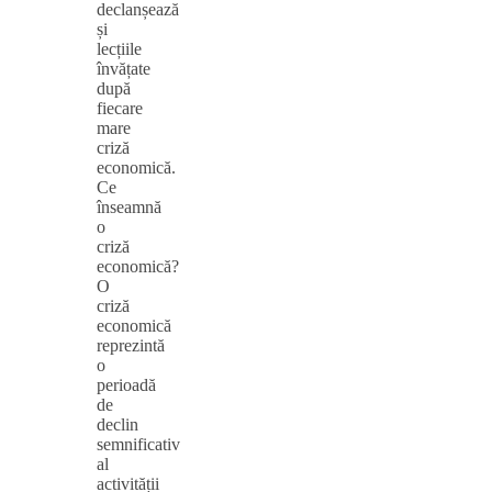
declanșează
și
lecțiile
învățate
după
fiecare
mare
criză
economică.
Ce
înseamnă
o
criză
economică?
O
criză
economică
reprezintă
o
perioadă
de
declin
semnificativ
al
activității