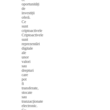
oportunități
de
investiții
oferă.
Ce
sunt
criptoactivele
Criptoactivele
sunt
reprezentări
digitale
ale
unor
valori
sau
drepturi
care
pot
fi
transferate,
stocate
sau
tranzacționate
electronic.