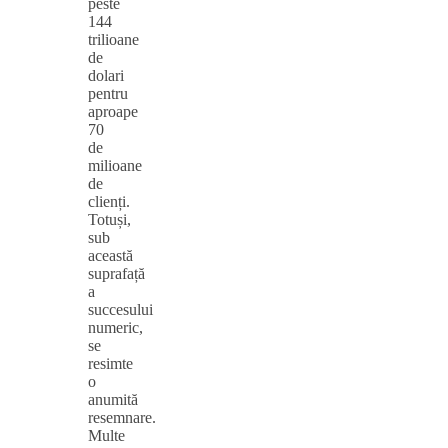
peste
144
trilioane
de
dolari
pentru
aproape
70
de
milioane
de
clienți.
Totuși,
sub
această
suprafață
a
succesului
numeric,
se
resimte
o
anumită
resemnare.
Multe