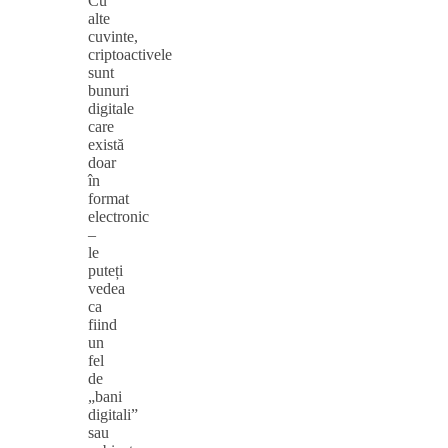
Cu
alte
cuvinte,
criptoactivele
sunt
bunuri
digitale
care
există
doar
în
format
electronic
–
le
puteți
vedea
ca
fiind
un
fel
de
„bani
digitali”
sau