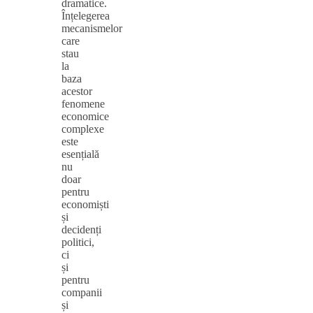
dramatice.
Înțelegerea
mecanismelor
care
stau
la
baza
acestor
fenomene
economice
complexe
este
esențială
nu
doar
pentru
economiști
și
decidenți
politici,
ci
și
pentru
companii
și