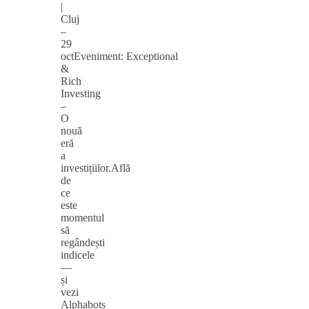
|
Cluj
–
29
octEveniment: Exceptional
&
Rich
Investing
–
O
nouă
eră
a
investițiilor.Află
de
ce
este
momentul
să
regândești
indicele
—
și
vezi
Alphabots