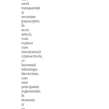
oferă
transparență
și
securitate
tranzacțiilor.
În
acest
articol,
vom
explora
cum
funcționează
criptoactivele,
ce
înseamnă
tehnologia
blockchain,
care
sunt
principalele
reglementări
în
domeniu
și
ce