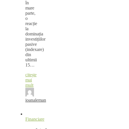
în
mare
parte,
o
reacție
la
dominația
investițiilor
pasive
(indexare)
din
ultimii
15…
citește
mai
mult
ioanaleman
Financiare