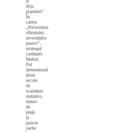
și
deja
populari?
În
cartea
„Prevestirea
sfârșitului
investițiilor
pasive”,
strategul
cantitativ
Mukul
Pal
demontează
două
secole
de
scurtături
statistice,
mituri
de
piață
și
puncte
oarbe