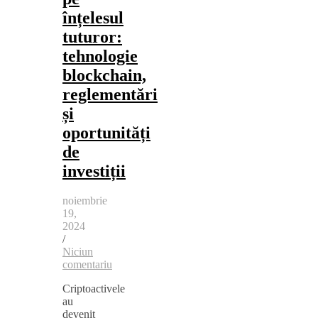
înțelesul
tuturor:
tehnologie
blockchain,
reglementări
și
oportunități
de
investiții
noiembrie
19,
2024
/
Niciun
comentariu
Criptoactivele
au
devenit