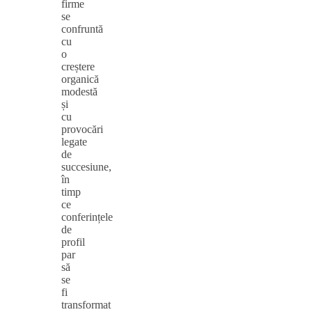
firme
se
confruntă
cu
o
creștere
organică
modestă
și
cu
provocări
legate
de
succesiune,
în
timp
ce
conferințele
de
profil
par
să
se
fi
transformat