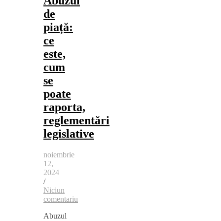
Abuzul
de
piață:
ce
este,
cum
se
poate
raporta,
reglementări
legislative
noiembrie
12,
2024
/
Niciun
comentariu
Abuzul