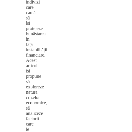
indivizi
care
caută
să
își
protejeze
bunăstarea
în
fața
instabilității
financiare.
Acest
articol
își
propune
să
exploreze
natura
crizelor
economice,
să
analizeze
factorii
care
le