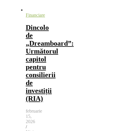
Financiare
Dincolo
de
„Dreamboard”:
Următorul
capitol
pentru
consilierii
de
investiții
(RIA)
februarie
15,
2026
/