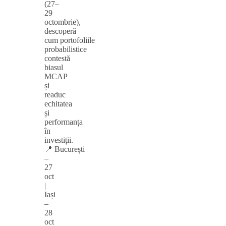
(27–
29
octombrie),
descoperă
cum portofoliile
probabilistice
contestă
biasul
MCAP
și
readuc
echitatea
și
performanța
în
investiții.
📍 București
–
27
oct
|
Iași
–
28
oct