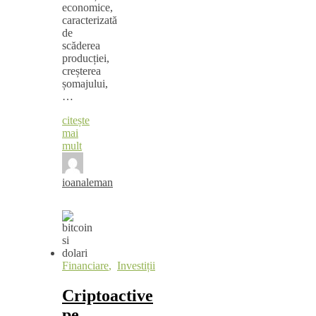
economice,
caracterizată
de
scăderea
producției,
creșterea
șomajului,
…
citește
mai
mult
ioanaleman
Financiare
,
Investiții
Criptoactive
pe