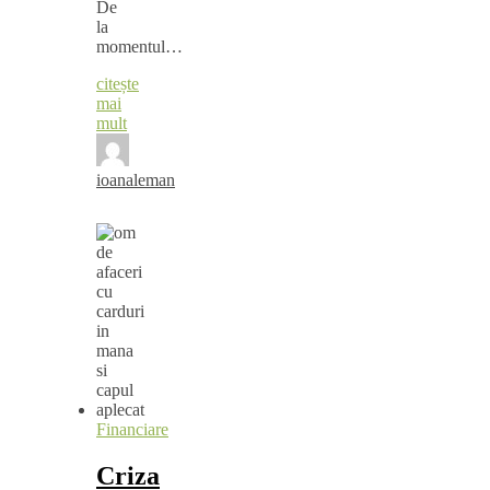
De
la
momentul…
citește
mai
mult
ioanaleman
Financiare
Criza