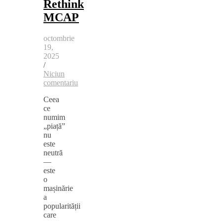
Rethink
MCAP
octombrie
19,
2025
/
Niciun
comentariu
Ceea
ce
numim
„piață”
nu
este
neutră
—
este
o
mașinărie
a
popularității
care