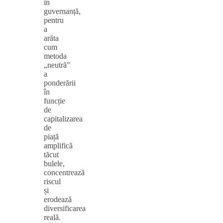
în
guvernanță,
pentru
a
arăta
cum
metoda
„neutră”
a
ponderării
în
funcție
de
capitalizarea
de
piață
amplifică
tăcut
bulele,
concentrează
riscul
și
erodează
diversificarea
reală.