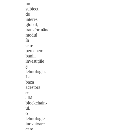
un
subiect
de
interes
global,
transformând
modul
în
care
percepem
banii,
investițiile
și
tehnologia.
La
baza
acestora
se
află
blockchain-
ul,
o
tehnologie
inovatoare
care