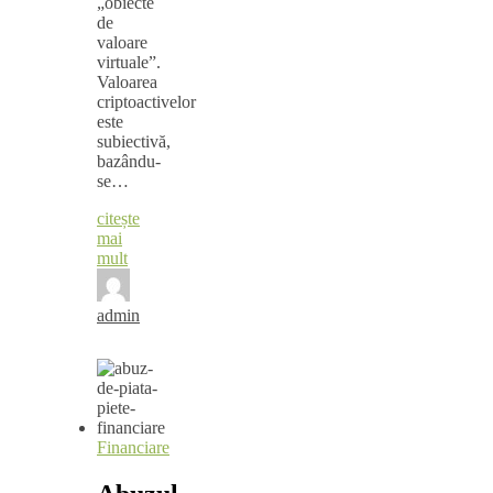
„obiecte
de
valoare
virtuale”.
Valoarea
criptoactivelor
este
subiectivă,
bazându-
se…
citește
mai
mult
admin
Financiare