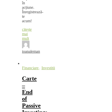
în
acțiune.
Înregistrează-
te
acum!
citește
mai
mult
ioanaleman
Financiare
,
Investitii
Carte
–
End
of
Passive