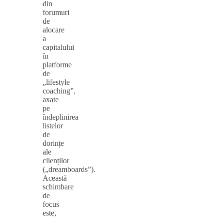
din
forumuri
de
alocare
a
capitalului
în
platforme
de
„lifestyle
coaching”,
axate
pe
îndeplinirea
listelor
de
dorințe
ale
clienților
(„dreamboards”).
Această
schimbare
de
focus
este,