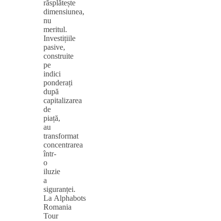
răsplătește
dimensiunea,
nu
meritul.
Investițiile
pasive,
construite
pe
indici
ponderați
după
capitalizarea
de
piață,
au
transformat
concentrarea
într-
o
iluzie
a
siguranței.
La Alphabots
Romania
Tour