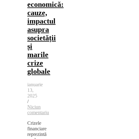
economică:
cauze,
impactul
asupra
societății
și
marile
crize
globale
ianuarie
13,
2025
/
Niciun
comentariu
Crizele
financiare
reprezintă