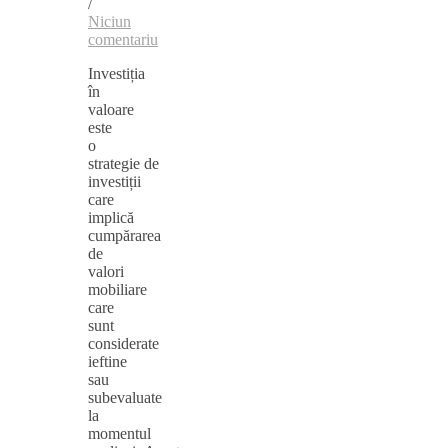
/
Niciun
comentariu
Investiția
în
valoare
este
o
strategie de
investiții
care
implică
cumpărarea
de
valori
mobiliare
care
sunt
considerate
ieftine
sau
subevaluate
la
momentul