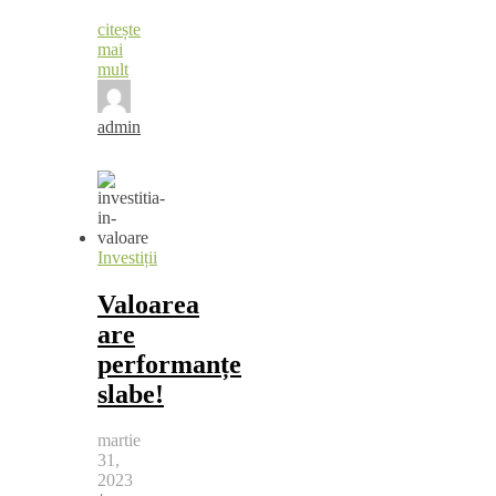
citește
mai
mult
admin
Investiții
Valoarea
are
performanțe
slabe!
martie
31,
2023