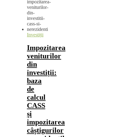
Investiții
Impozitarea
veniturilor
din
investiții:
baza
de
calcul
CASS
și
impozitarea
câștigurilor