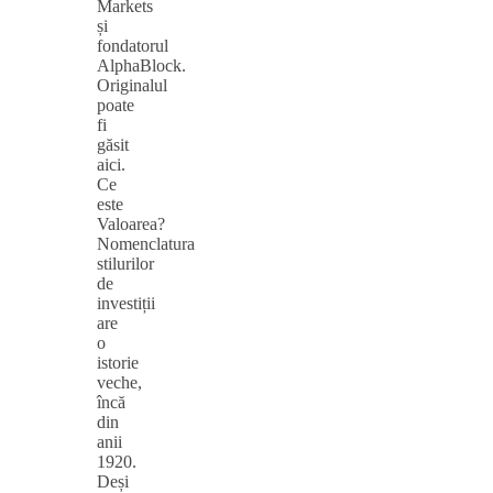
Markets
și
fondatorul
AlphaBlock.
Originalul
poate
fi
găsit
aici.
Ce
este
Valoarea?
Nomenclatura
stilurilor
de
investiții
are
o
istorie
veche,
încă
din
anii
1920.
Deși