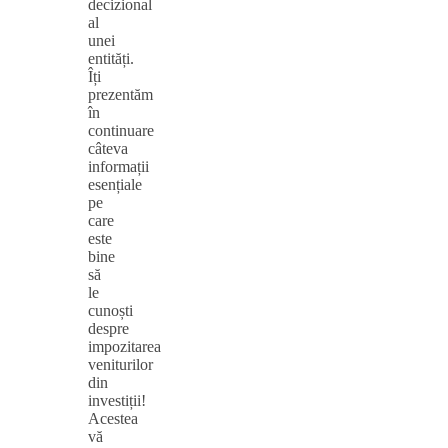
decizional
al
unei
entități.
Îți
prezentăm
în
continuare
câteva
informații
esențiale
pe
care
este
bine
să
le
cunoști
despre
impozitarea
veniturilor
din
investiții!
Acestea
vă