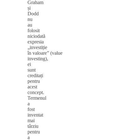
Graham
și
Dodd
nu
au
folosit
niciodată
expresia
„investiție
în valoare” (value
investing),
ei
sunt
creditați
pentru
acest
concept.
Termenul
a
fost
inventat
mai
târziu
pentru
a