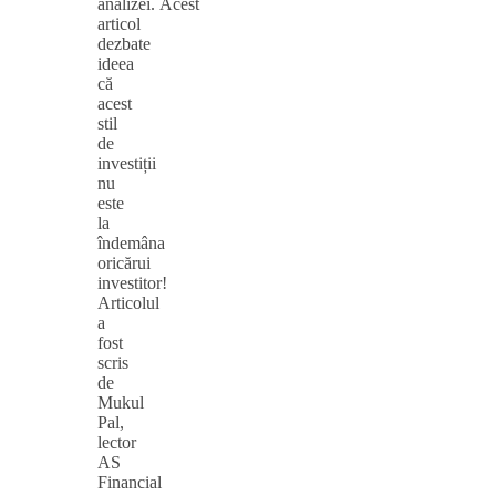
analizei. Acest
articol
dezbate
ideea
că
acest
stil
de
investiții
nu
este
la
îndemâna
oricărui
investitor!
Articolul
a
fost
scris
de
Mukul
Pal,
lector
AS
Financial