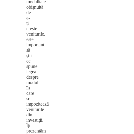
modalitate
obișnuită
de
a-
ți
crește
veniturile,
este
important
să
știi
ce
spune
legea
despre
modul
în
care
se
impozitează
veniturile
din
investiții.
Îți
prezentăm