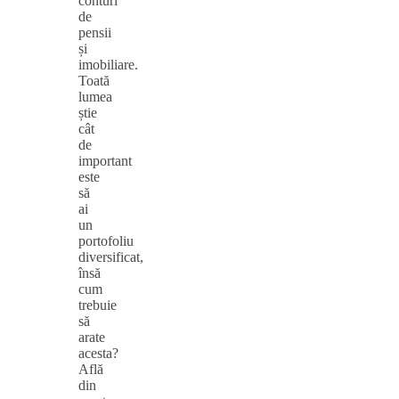
conturi
de
pensii
și
imobiliare.
Toată
lumea
știe
cât
de
important
este
să
ai
un
portofoliu
diversificat,
însă
cum
trebuie
să
arate
acesta?
Află
din