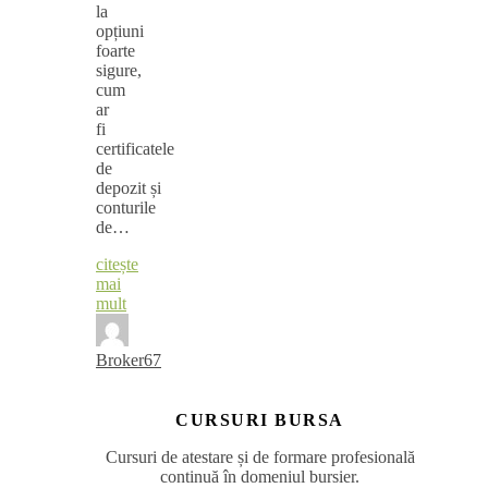
la
opțiuni
foarte
sigure,
cum
ar
fi
certificatele
de
depozit și
conturile
de…
citește
mai
mult
Broker67
CURSURI BURSA
Cursuri de atestare și de formare profesională
continuă în domeniul bursier.