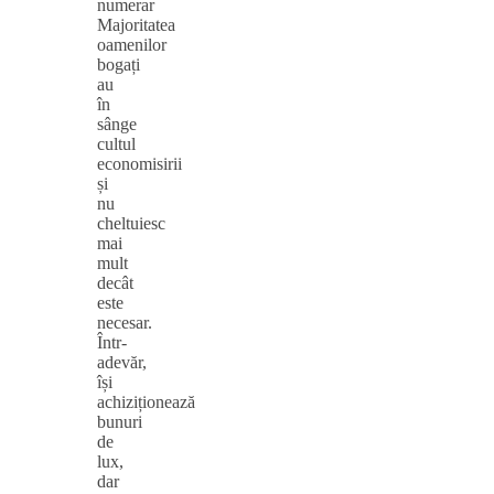
numerar
Majoritatea
oamenilor
bogați
au
în
sânge
cultul
economisirii
și
nu
cheltuiesc
mai
mult
decât
este
necesar.
Într-
adevăr,
își
achiziționează
bunuri
de
lux,
dar