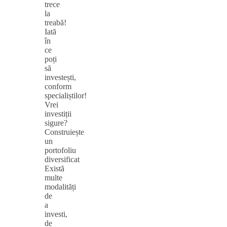
trece
la
treabă!
Iată
în
ce
poți
să
investești,
conform
specialiștilor!
Vrei
investiții
sigure?
Construiește
un
portofoliu
diversificat
Există
multe
modalități
de
a
investi,
de