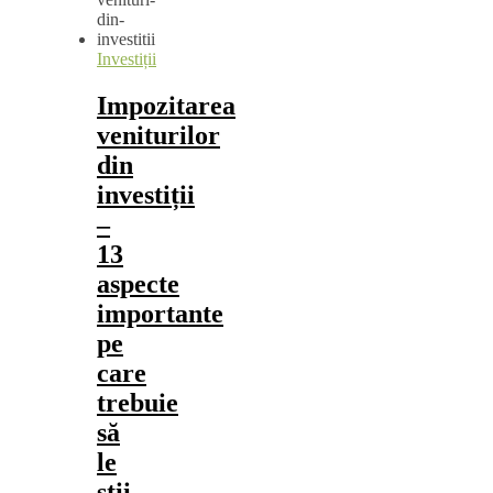
Investiții
Impozitarea
veniturilor
din
investiții
–
13
aspecte
importante
pe
care
trebuie
să
le
știi