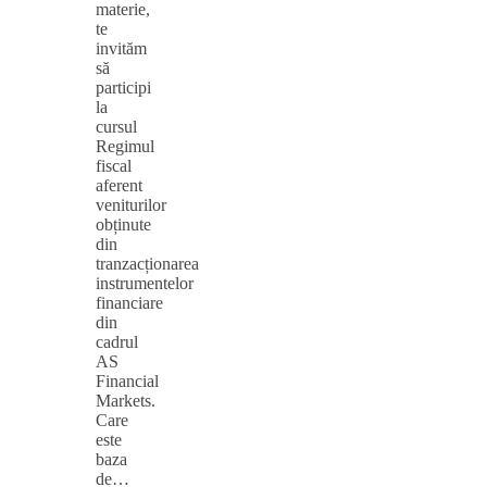
materie,
te
invităm
să
participi
la
cursul
Regimul
fiscal
aferent
veniturilor
obținute
din
tranzacționarea
instrumentelor
financiare
din
cadrul
AS
Financial
Markets.
Care
este
baza
de…