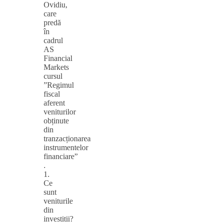
Ovidiu,
care
predă
în
cadrul
AS
Financial
Markets
cursul
”Regimul
fiscal
aferent
veniturilor
obținute
din
tranzacționarea
instrumentelor
financiare”
.
1.
Ce
sunt
veniturile
din
investiții?