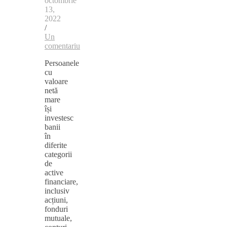
octombrie
13,
2022
/
Un
comentariu
Persoanele
cu
valoare
netă
mare
își
investesc
banii
în
diferite
categorii
de
active
financiare,
inclusiv
acțiuni,
fonduri
mutuale,