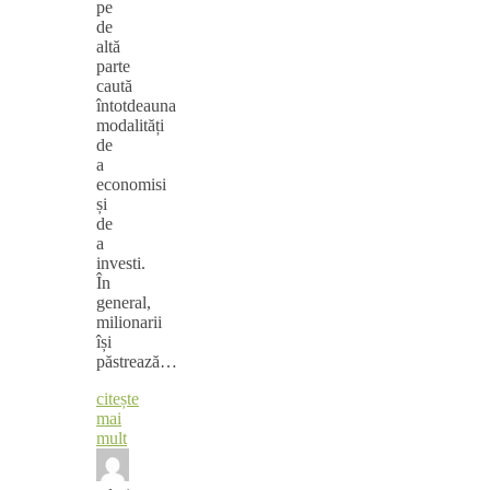
pe
de
altă
parte
caută
întotdeauna
modalități
de
a
economisi
și
de
a
investi.
În
general,
milionarii
își
păstrează…
citește
mai
mult