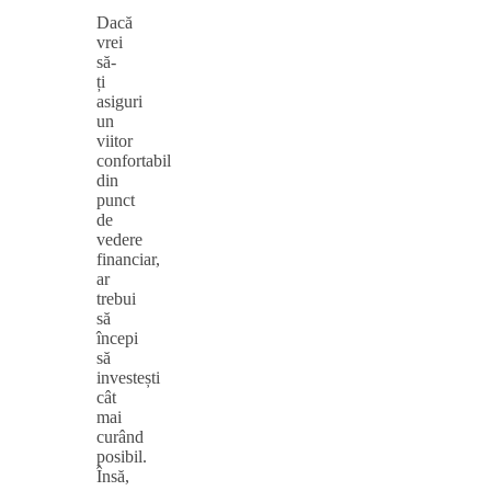
Dacă
vrei
să-
ți
asiguri
un
viitor
confortabil
din
punct
de
vedere
financiar,
ar
trebui
să
începi
să
investești
cât
mai
curând
posibil.
Însă,