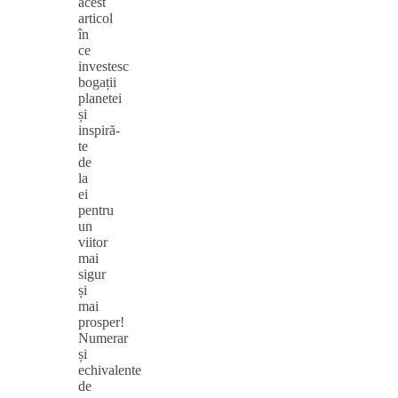
acest
articol
în
ce
investesc
bogații
planetei
și
inspiră-
te
de
la
ei
pentru
un
viitor
mai
sigur
și
mai
prosper!
Numerar
și
echivalente
de