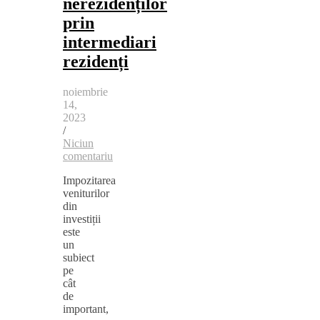
nerezidenților
prin
intermediari
rezidenți
noiembrie
14,
2023
/
Niciun
comentariu
Impozitarea
veniturilor
din
investiții
este
un
subiect
pe
cât
de
important,