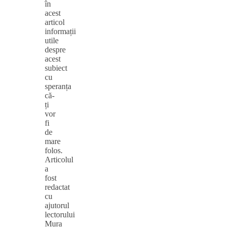
în
acest
articol
informații
utile
despre
acest
subiect
cu
speranța
că-
ți
vor
fi
de
mare
folos.
Articolul
a
fost
redactat
cu
ajutorul
lectorului
Mura