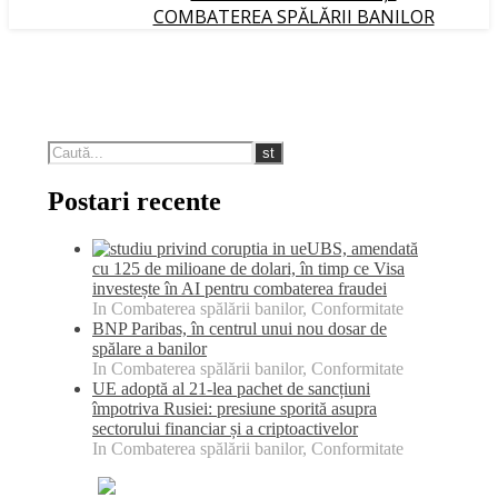
COMBATEREA SPĂLĂRII BANILOR
Postari recente
UBS, amendată
cu 125 de milioane de dolari, în timp ce Visa
investește în AI pentru combaterea fraudei
In Combaterea spălării banilor, Conformitate
BNP Paribas, în centrul unui nou dosar de
spălare a banilor
In Combaterea spălării banilor, Conformitate
UE adoptă al 21-lea pachet de sancțiuni
împotriva Rusiei: presiune sporită asupra
sectorului financiar și a criptoactivelor
In Combaterea spălării banilor, Conformitate