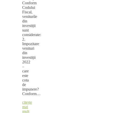
Conform
Codului
Fiscal,
veniturile
din
investiții
sunt
considerate:
2.
Impozitare
venituri
din
investiții
2022
–
care
este
cota
de
impunere?
Conform…
citește
mai
mult