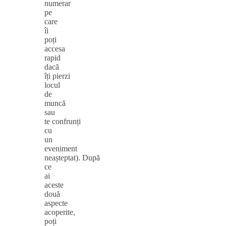
numerar
pe
care
îi
poți
accesa
rapid
dacă
îți pierzi
locul
de
muncă
sau
te confrunți
cu
un
eveniment
neașteptat). După
ce
ai
aceste
două
aspecte
acoperite,
poți