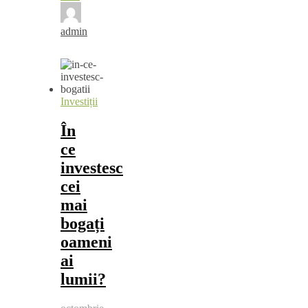
admin
Investiții
În
ce
investesc
cei
mai
bogați
oameni
ai
lumii?