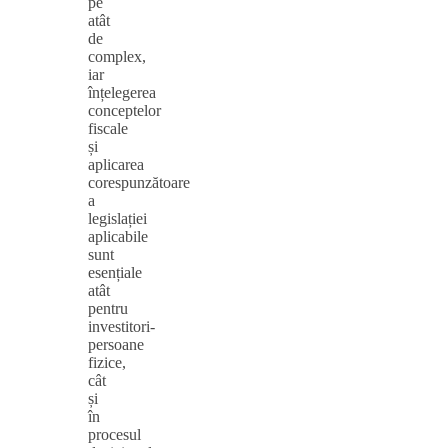
pe
atât
de
complex,
iar
înțelegerea
conceptelor
fiscale
și
aplicarea
corespunzătoare
a
legislației
aplicabile
sunt
esențiale
atât
pentru
investitori-
persoane
fizice,
cât
și
în
procesul